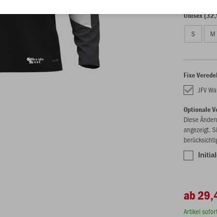
Unisex (32,
S
M
Fixe Verede
JFV W
Optionale V
Diese Änder
angezeigt. S
berücksichti
Initia
ab 29,
Artikel sofo