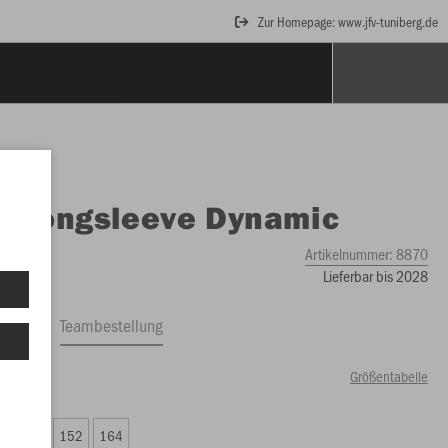
Zur Homepage: www.jfv-tuniberg.de
O
Longsleeve Dynamic
Artikelnummer:
8870
Lieferbar bis 2028
ftrag
Teambestellung
Größentabelle
49 €)
8
140
152
164