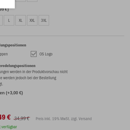
99 €)
L
XL
XXL
3XL
lungspositionen
appen
OS Logo
eredelungspositionen
ungen werden in der Produktvorschau nicht
ie werden jedoch bei der Bestellung
gt.
len (+3,00 €)
49 €
34,99 €
Preis inkl. 19% MwSt. zzgl. Versand
rt verfügbar