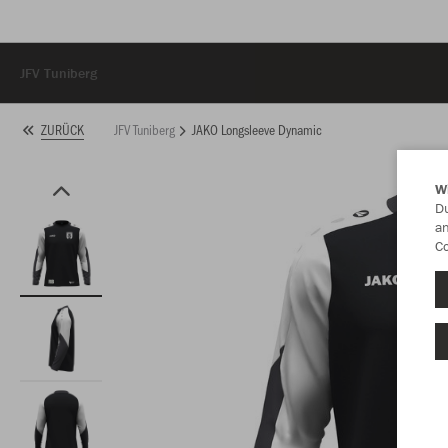
JFV Tuniberg
JFV Tuniberg
JAKO Longsleeve Dynamic
ZURÜCK
W
Du
an
Co