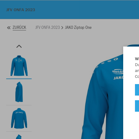
JFV ONFA 2023
JFV ONFA 2023
JAKO Ziptop One
ZURÜCK
W
Du
an
Co