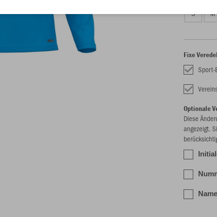
S
M
Fixe Verede
Sport-
Verei
Optionale V
Diese Änder
angezeigt. S
berücksichti
Initi
Numme
Name 