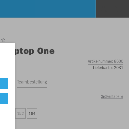
O
Ziptop One
Artikelnummer:
8600
Lieferbar bis 2031
ftrag
Teambestellung
Größentabelle
00 €)
8
140
152
164
50 €)