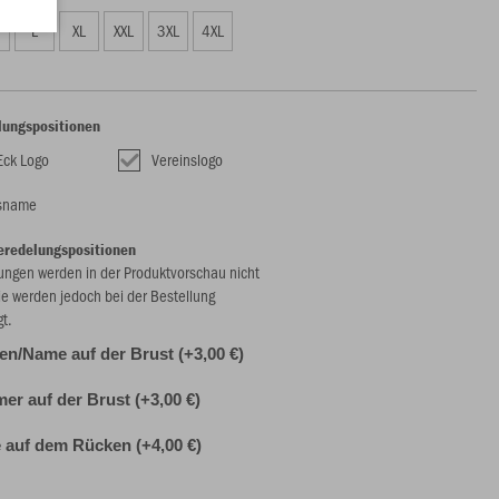
L
XL
XXL
3XL
4XL
lungspositionen
Eck Logo
Vereinslogo
nsname
eredelungspositionen
ungen werden in der Produktvorschau nicht
ie werden jedoch bei der Bestellung
gt.
alen/Name auf der Brust (+3,00 €)
r auf der Brust (+3,00 €)
auf dem Rücken (+4,00 €)