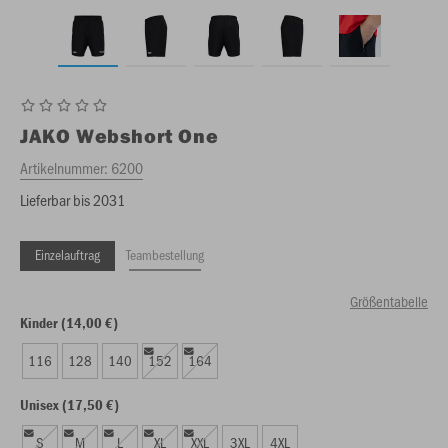
JAKO
Webshort One
Artikelnummer:
6200
Lieferbar bis 2031
Einzelauftrag
Teambestellung
Größentabelle
Kinder (14,00 €)
116
128
140
152
164
Unisex (17,50 €)
S
M
L
XL
XXL
3XL
4XL