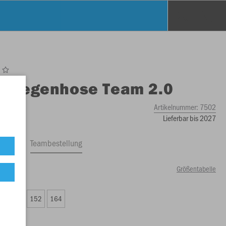
O
Regenhose Team 2.0
Artikelnummer:
7502
Lieferbar bis 2027
ftrag
Teambestellung
Größentabelle
50 €)
8
140
152
164
00 €)