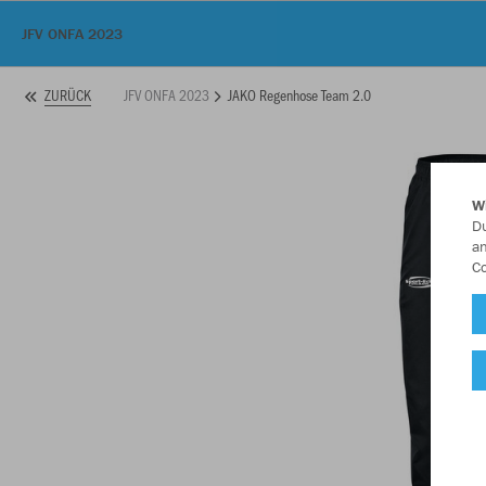
JFV ONFA 2023
JFV ONFA 2023
JAKO Regenhose Team 2.0
ZURÜCK
W
Du
an
Co