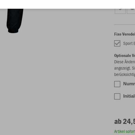
S
M
Fixe Verede
Sport 
Optionale V
Diese Änder
angezeigt. S
berücksichti
Numme
Initia
ab 24,
Artikel sofo