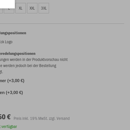
L
XL
XXL
3XL
lungspositionen
Eck Logo
eredelungspositionen
ungen werden in der Produktvorschau nicht
ie werden jedoch bei der Bestellung
gt.
r (+3,00 €)
len (+3,00 €)
50 €
Preis inkl. 19% MwSt. zzgl. Versand
rt verfügbar