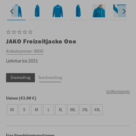
JAKO
Freizeitjacke One
Artikelnummer:
9800
Lieferbar bis 2031
Einzelauftrag
Teambestellung
Größentabelle
Unisex (43,00 €)
XS
S
M
L
XL
XXL
3XL
4XL
Fixe Veredelungspositionen