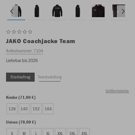
JAKO
Coachjacke Team
Artikelnummer:
7104
Lieferbar bis 2026
Einzelauftrag
Teambestellung
Größentabelle
Kinder (71,00 €)
128
140
152
164
Unisex (78,00 €)
S
M
L
XL
XXL
3XL
4XL