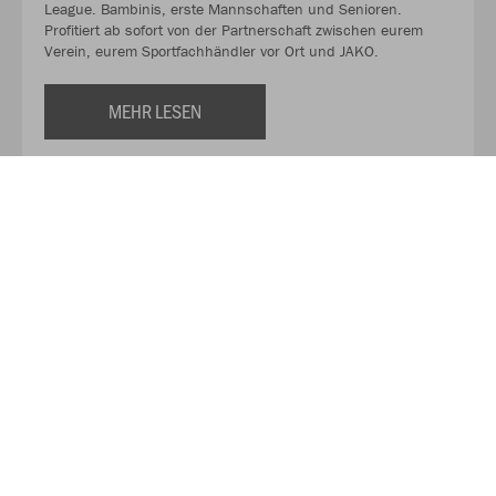
League. Bambinis, erste Mannschaften und Senioren.
Profitiert ab sofort von der Partnerschaft zwischen eurem
Verein, eurem Sportfachhändler vor Ort und JAKO.
MEHR LESEN
Über JAKO
Aus der Garage zum führenden Teamsport-Ausrüster. Die
Erfolgsgeschichte von JAKO beginnt 1989 und dauert bis
heute an. Seit der Gründung ist es das Ziel von JAKO, der