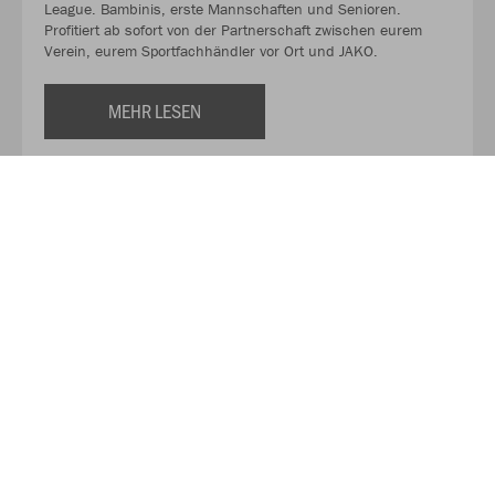
League. Bambinis, erste Mannschaften und Senioren.
Profitiert ab sofort von der Partnerschaft zwischen eurem
Verein, eurem Sportfachhändler vor Ort und JAKO.
MEHR LESEN
Über JAKO
Aus der Garage zum führenden Teamsport-Ausrüster. Die
Erfolgsgeschichte von JAKO beginnt 1989 und dauert bis
heute an. Seit der Gründung ist es das Ziel von JAKO, der