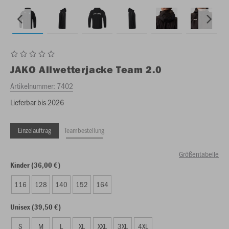
JAKO
Allwetterjacke Team 2.0
Artikelnummer:
7402
Lieferbar bis 2026
Einzelauftrag
Teambestellung
Größentabelle
Kinder (36,00 €)
116
128
140
152
164
Unisex (39,50 €)
S
M
L
XL
XXL
3XL
4XL