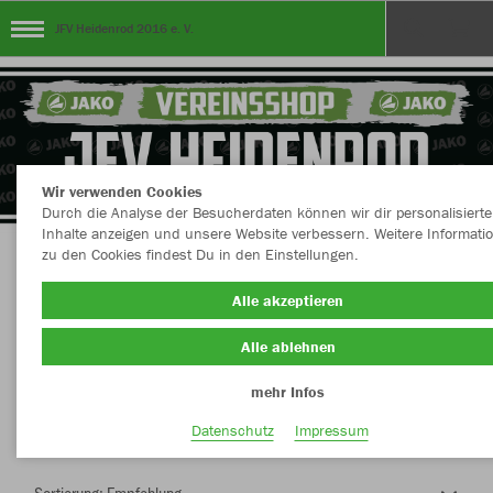
JFV Heidenrod 2016 e. V.
Wir verwenden Cookies
Durch die Analyse der Besucherdaten können wir dir personalisierte
Inhalte anzeigen und unsere Website verbessern. Weitere Informati
zu den Cookies findest Du in den Einstellungen.
Herzlich Willkommen im Teamshop JFV
Alle akzeptieren
Heidenrod 2016 e. V.
Alle ablehnen
mehr Infos
Nachhaltig
Farbe
Datenschutz
Impressum