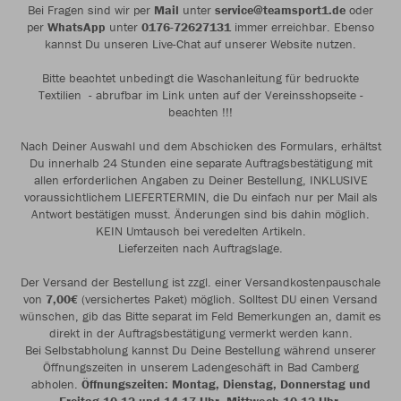
Bei Fragen sind wir per
Mail
unter
service@teamsport1.de
oder
per
WhatsApp
unter
0176-72627131
immer erreichbar. Ebenso
kannst Du unseren Live-Chat auf unserer Website nutzen.
Bitte beachtet unbedingt die Waschanleitung für bedruckte
Textilien - abrufbar im Link unten auf der Vereinsshopseite -
beachten !!!
Nach Deiner Auswahl und dem Abschicken des Formulars, erhältst
Du innerhalb 24 Stunden eine separate Auftragsbestätigung mit
allen erforderlichen Angaben zu Deiner Bestellung, INKLUSIVE
voraussichtlichem LIEFERTERMIN, die Du einfach nur per Mail als
Antwort bestätigen musst. Änderungen sind bis dahin möglich.
KEIN Umtausch bei veredelten Artikeln.
Lieferzeiten nach Auftragslage.
Der Versand der Bestellung ist zzgl. einer Versandkostenpauschale
von
7,00€
(versichertes Paket) möglich. Solltest DU einen Versand
wünschen, gib das Bitte separat im Feld Bemerkungen an, damit es
direkt in der Auftragsbestätigung vermerkt werden kann.
Bei Selbstabholung kannst Du Deine Bestellung während unserer
Öffnungszeiten in unserem Ladengeschäft in Bad Camberg
abholen.
Öffnungszeiten: Montag, Dienstag, Donnerstag und