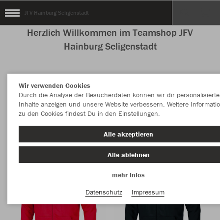
JFV Hainburg Seligenstadt
Herzlich Willkommen im Teamshop JFV
Hainburg Seligenstadt
Wir verwenden Cookies
Nachhaltig
Farbe
Durch die Analyse der Besucherdaten können wir dir personalisierte
Inhalte anzeigen und unsere Website verbessern. Weitere Informati
zu den Cookies findest Du in den Einstellungen.
Alle akzeptieren
Alle ablehnen
mehr Infos
Datenschutz
Impressum