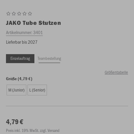
JAKO
Tube Stutzen
Artikelnummer:
3401
Lieferbar bis 2027
Einzelauftrag
Teambestellung
Größentabelle
Größe (4,79 €)
M (Junior)
L (Senior)
4,79 €
Preis inkl. 19% MwSt. zzgl. Versand