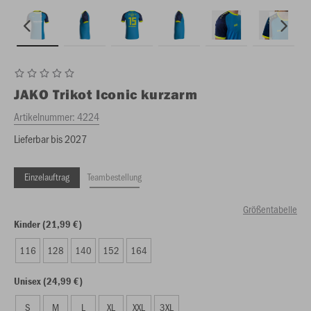
JAKO
Trikot Iconic kurzarm
Artikelnummer:
4224
Lieferbar bis 2027
Einzelauftrag
Teambestellung
Größentabelle
Kinder (21,99 €)
116
128
140
152
164
Unisex (24,99 €)
S
M
L
XL
XXL
3XL