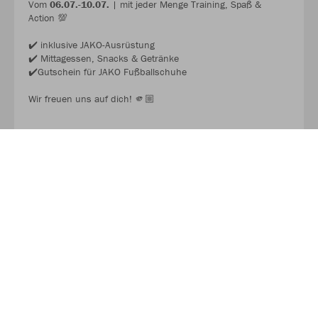
Vom
06.07.-10.07.
| mit jeder Menge Training, Spaß &
Action 💯
✔️ inklusive JAKO-Ausrüstung
✔️ Mittagessen, Snacks & Getränke
✔️Gutschein für JAKO Fußballschuhe
Wir freuen uns auf dich! 🫵🏼
JAKO FUSSBALL CAMP 2026