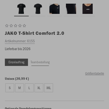
JAKO
T-Shirt Comfort 2.0
Artikelnummer:
6155
Lieferbar bis 2026
Einzelauftrag
Teambestellung
Größentabelle
Unisex (20,99 €)
S
M
L
XL
XXL
Optionale Veredelungspositionen