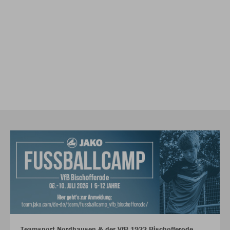
Teamsport Nordhausen & der VfB 1922 Bischofferode