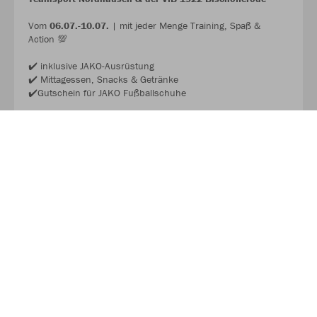
Vom
06.07.-10.07.
| mit jeder Menge Training, Spaß &
Action 💯
✔️ inklusive JAKO-Ausrüstung
✔️ Mittagessen, Snacks & Getränke
✔️Gutschein für JAKO Fußballschuhe
Wir freuen uns auf dich! 🫵🏼
JAKO FUSSBALL CAMP 2026