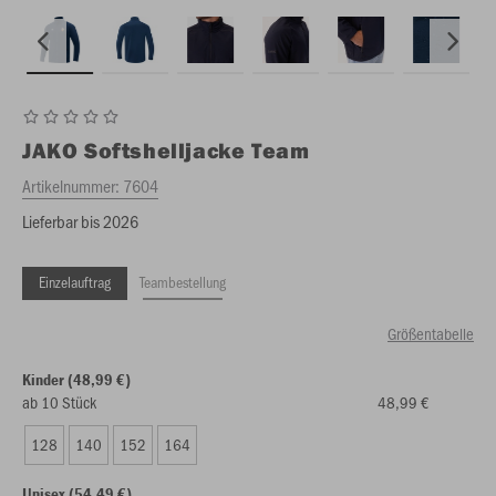
JAKO
Softshelljacke Team
Artikelnummer:
7604
Lieferbar bis 2026
Einzelauftrag
Teambestellung
Größentabelle
Kinder (48,99 €)
ab 10 Stück
48,99 €
128
140
152
164
Unisex (54,49 €)