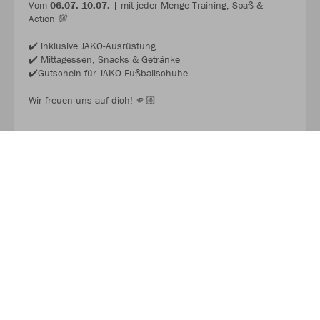
Vom
06.07.-10.07.
| mit jeder Menge Training, Spaß &
Action 💯
✔️ inklusive JAKO-Ausrüstung
✔️ Mittagessen, Snacks & Getränke
✔️Gutschein für JAKO Fußballschuhe
Wir freuen uns auf dich! 🫵🏼
JAKO FUSSBALL CAMP 2026