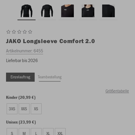
JAKO
Longsleeve Comfort 2.0
Artikelnummer:
6455
Lieferbar bis 2026
Einzelauftrag
Teambestellung
Größentabelle
Kinder (20,99 €)
3XS
XXS
XS
Unisex (23,99 €)
S
M
L
XL
XXL