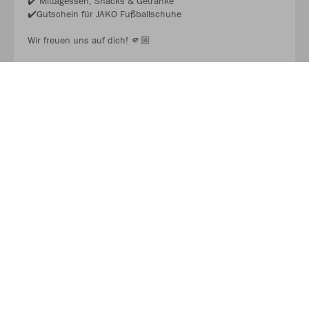
✔️ Mittagessen, Snacks & Getränke
✔️Gutschein für JAKO Fußballschuhe
Wir freuen uns auf dich! 🫵🏼
JAKO FUSSBALL CAMP 2026
Über JAKO
Aus der Garage zum führenden Teamsport-Ausrüster. Die
Erfolgsgeschichte von JAKO beginnt 1989 und dauert bis