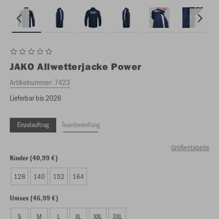
JAKO
Allwetterjacke Power
Artikelnummer:
7423
Lieferbar bis 2026
Einzelauftrag
Teambestellung
Größentabelle
Kinder (40,99 €)
128
140
152
164
Unisex (46,99 €)
S
M
L
XL
XXL
3XL