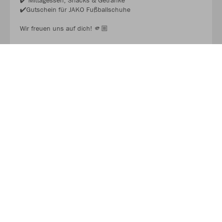
✔️ Mittagessen, Snacks & Getränke
✔️Gutschein für JAKO Fußballschuhe
Wir freuen uns auf dich! 🫵🏼
JAKO FUSSBALL CAMP 2026
Über JAKO
Aus der Garage zum führenden Teamsport-Ausrüster. Die
Erfolgsgeschichte von JAKO beginnt 1989 und dauert bis