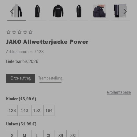
JAKO
Allwetterjacke Power
Artikelnummer:
7423
Lieferbar bis 2026
Einzelauftrag
Teambestellung
Größentabelle
Kinder (45,99 €)
128
140
152
164
Unisex (51,99 €)
S
M
L
XL
XXL
3XL