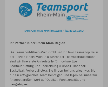
Ihr Partner in der Rhein-Main-Region
Die Teamsport-Rhein-Main GmbH ist Ihr Jako Teamshop 89 in
der Region Rhein-Main. Als führender Teamsportausstatter
sind wir Ihre erste Anlaufstelle für hochwertige
Sportausrüstung und -bekleidung (Fußball, Handball,
Basketball, Volleyball etc.). Sie finden bei uns alles, was Sie
für ein erfolgreiches Team benötigen und legen bei unserem
Angebot großen Wert auf Qualität, Funktionalität und
Langlebigkeit.
MEHR LESEN