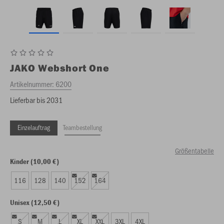
JAKO
Webshort One
Artikelnummer:
6200
Lieferbar bis 2031
Einzelauftrag
Teambestellung
Größentabelle
Kinder (10,00 €)
116
128
140
152
164
Unisex (12,50 €)
S
M
L
XL
XXL
3XL
4XL