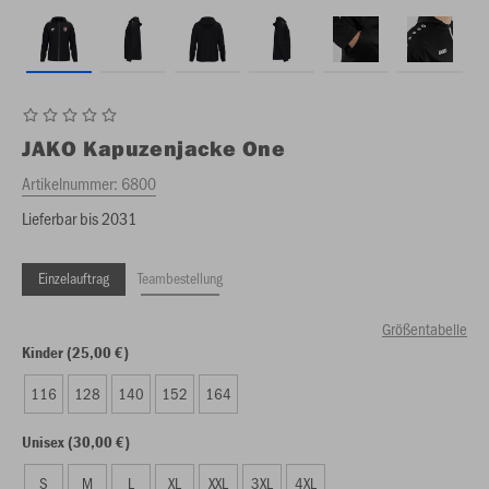
JAKO
Kapuzenjacke One
Artikelnummer:
6800
Lieferbar bis 2031
Einzelauftrag
Teambestellung
Größentabelle
Kinder (25,00 €)
116
128
140
152
164
Unisex (30,00 €)
S
M
L
XL
XXL
3XL
4XL