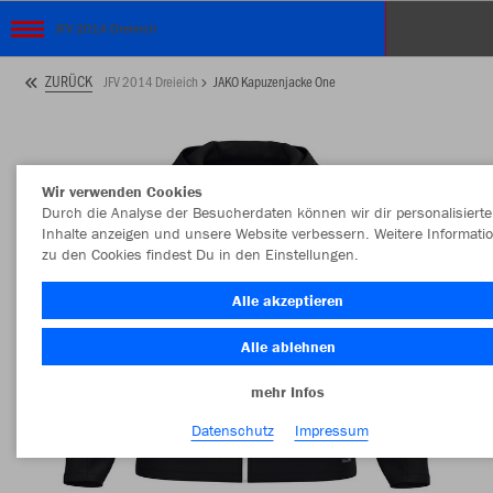
JFV 2014 Dreieich
ZURÜCK
JFV 2014 Dreieich
JAKO Kapuzenjacke One
Wir verwenden Cookies
Durch die Analyse der Besucherdaten können wir dir personalisierte
Inhalte anzeigen und unsere Website verbessern. Weitere Informati
zu den Cookies findest Du in den Einstellungen.
Alle akzeptieren
Alle ablehnen
mehr Infos
Datenschutz
Impressum