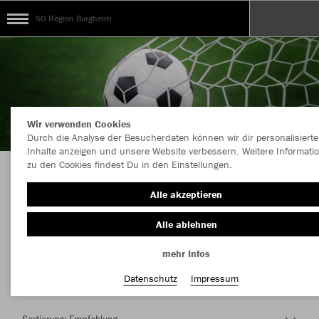
SG Region Burgheim
Wir verwenden Cookies
Durch die Analyse der Besucherdaten können wir dir personalisierte
Inhalte anzeigen und unsere Website verbessern. Weitere Informati
zu den Cookies findest Du in den Einstellungen.
Herzlich Willkommen im Teamshop SG Region
Alle akzeptieren
Burgheim
Alle ablehnen
mehr Infos
Nachhaltig
Farbe
Datenschutz
Impressum