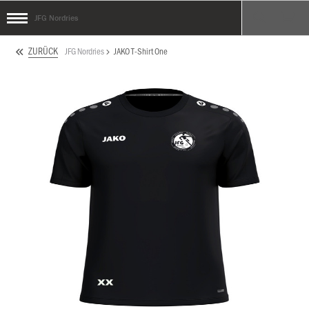
JFG Nordries
ZURÜCK
JFG Nordries
JAKO T-Shirt One