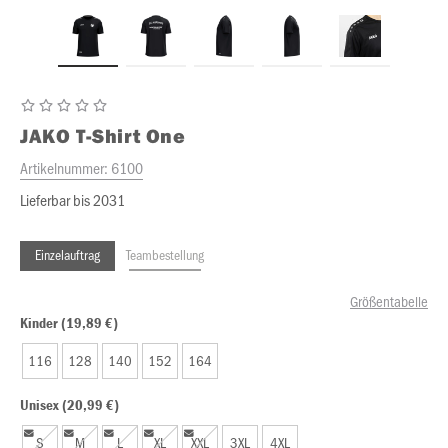
JAKO
T-Shirt One
Artikelnummer:
6100
Lieferbar bis 2031
Einzelauftrag
Teambestellung
Größentabelle
Kinder (19,89 €)
116
128
140
152
164
Unisex (20,99 €)
S
M
L
XL
XXL
3XL
4XL