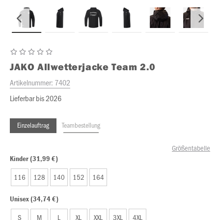
JAKO
Allwetterjacke Team 2.0
Artikelnummer:
7402
Lieferbar bis 2026
Einzelauftrag
Teambestellung
Größentabelle
Kinder (31,99 €)
116
128
140
152
164
Unisex (34,74 €)
S
M
L
XL
XXL
3XL
4XL