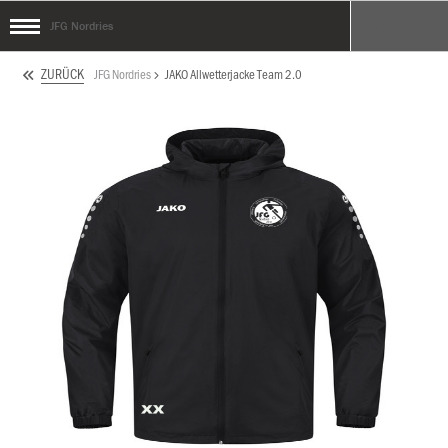
JFG Nordries
ZURÜCK
JFG Nordries
JAKO Allwetterjacke Team 2.0