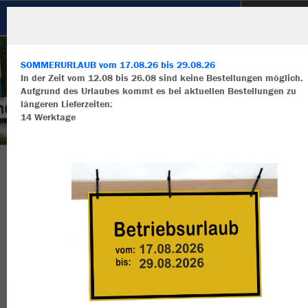
JFG Altmühltal
SOMMERURLAUB vom 17.08.26 bis 29.08.26
In der Zeit vom 12.08 bis 26.08 sind keine Bestellungen möglich.
Aufgrund des Urlaubes kommt es bei aktuellen Bestellungen zu
längeren Lieferzeiten:
14 Werktage
Wir verwenden Cookies
Durch die Analyse der Besucherdaten können wir dir personalisierte
Inhalte anzeigen und unsere Website verbessern. Weitere Informati
zu den Cookies findest Du in den Einstellungen.
Herzlich Willkommen im Teamshop JFG
Alle akzeptieren
Altmühltal
Alle ablehnen
mehr Infos
Nachhaltig
Farbe
Datenschutz
Impressum