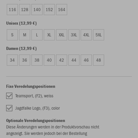
116
128
140
152
164
Unisex (12,99 €)
S
M
L
XL
XXL
3XL
4XL
5XL
Damen (12,99 €)
34
36
38
40
42
44
46
48
Fixe Veredelungspositionen
Teamsport, (F2), weiss
Jagdfalke Logo, (F3), color
Optionale Veredelungspositionen
Diese Änderungen werden in der Produktvorschau nicht
angezeigt. Sie werden jedoch bei der Bestellung