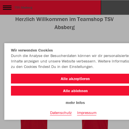
TSV Absberg
Herzlich Willkommen im Teamshop TSV
Absberg
Wir verwenden Cookies
Nachhaltig
Farbe
Durch die Analyse der Besucherdaten können wir dir personalisierte
Inhalte anzeigen und unsere Website verbessern. Weitere Informati
zu den Cookies findest Du in den Einstellungen.
Alle akzeptieren
Alle ablehnen
mehr Infos
Datenschutz
Impressum