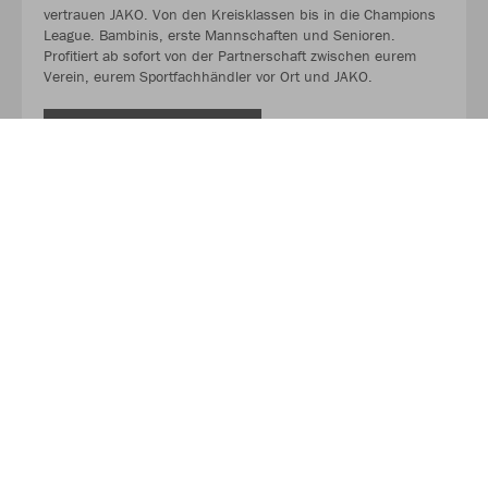
vertrauen JAKO. Von den Kreisklassen bis in die Champions
League. Bambinis, erste Mannschaften und Senioren.
Profitiert ab sofort von der Partnerschaft zwischen eurem
Verein, eurem Sportfachhändler vor Ort und JAKO.
MEHR LESEN
Über JAKO
Aus der Garage zum führenden Teamsport-Ausrüster. Die
Erfolgsgeschichte von JAKO beginnt 1989 und dauert bis