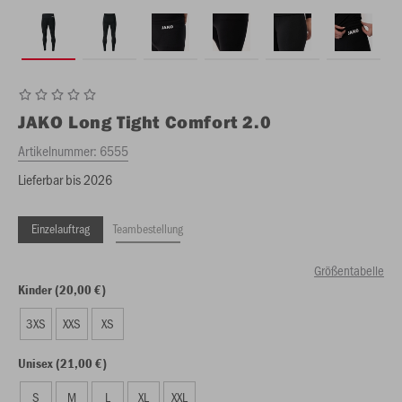
JAKO
Long Tight Comfort 2.0
Artikelnummer:
6555
Lieferbar bis 2026
Einzelauftrag
Teambestellung
Größentabelle
Kinder (20,00 €)
3XS
XXS
XS
Unisex (21,00 €)
S
M
L
XL
XXL