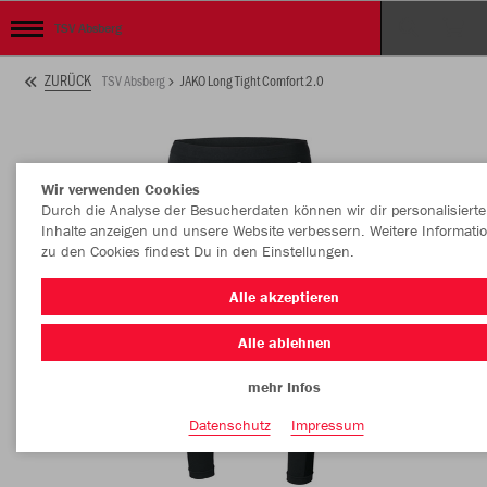
TSV Absberg
ZURÜCK
TSV Absberg
JAKO Long Tight Comfort 2.0
Wir verwenden Cookies
Durch die Analyse der Besucherdaten können wir dir personalisierte
Inhalte anzeigen und unsere Website verbessern. Weitere Informati
zu den Cookies findest Du in den Einstellungen.
Alle akzeptieren
Alle ablehnen
mehr Infos
Datenschutz
Impressum