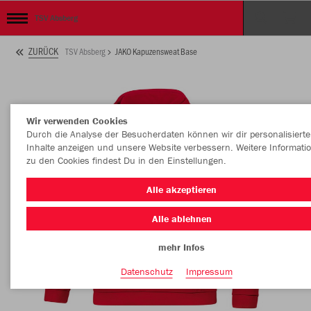
TSV Absberg
ZURÜCK
TSV Absberg
JAKO Kapuzensweat Base
Wir verwenden Cookies
Durch die Analyse der Besucherdaten können wir dir personalisierte
Inhalte anzeigen und unsere Website verbessern. Weitere Informati
zu den Cookies findest Du in den Einstellungen.
Alle akzeptieren
Alle ablehnen
mehr Infos
Datenschutz
Impressum