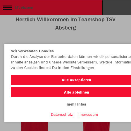
TSV Absberg
Herzlich Willkommen im Teamshop TSV
Absberg
Wir verwenden Cookies
Nachhaltig
Farbe
Durch die Analyse der Besucherdaten können wir dir personalisierte
Inhalte anzeigen und unsere Website verbessern. Weitere Informati
zu den Cookies findest Du in den Einstellungen.
Alle akzeptieren
Alle ablehnen
mehr Infos
Datenschutz
Impressum