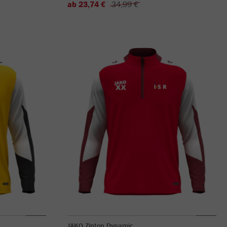
ab 23,74 €
34,99 €
JAKO Ziptop Dynamic