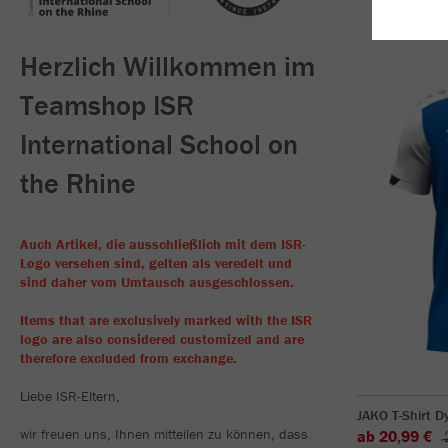
Herzlich Willkommen im
Teamshop ISR
International School on
the Rhine
Auch Artikel, die ausschließlich mit dem ISR-
Logo versehen sind, gelten als veredelt und
sind daher vom Umtausch ausgeschlossen.
Items that are exclusively marked with the ISR
logo are also considered customized and are
therefore excluded from exchange.
Liebe ISR-Eltern,
JAKO T-Shirt 
wir freuen uns, Ihnen mitteilen zu können, dass
ab 20,99 €