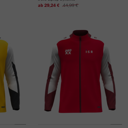
ab 29,24 €
44,99 €