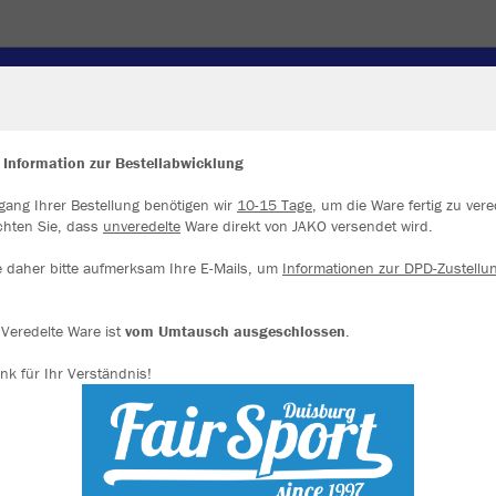
BAGS
WINTER
JACKETS
 Information zur Bestellabwicklung
gang Ihrer Bestellung benötigen wir
10-15 Tage
, um die Ware fertig zu vere
ir verwenden Cookies
chten Sie, dass
unveredelte
Ware direkt von JAKO versendet wird.
rch die Analyse der Besucherdaten können wir dir personalisierte Inhalte
zeigen und unsere Website verbessern. Weitere Informationen zu den
e daher bitte aufmerksam Ihre E-Mails, um
Informationen zur DPD-Zustellu
okies findest Du in den Einstellungen.
Alle akzeptieren
Veredelte Ware ist
vom Umtausch ausgeschlossen
.
nk für Ihr Verständnis!
Alle ablehnen
mehr Infos
Farbe
Datenschutz
Impressum