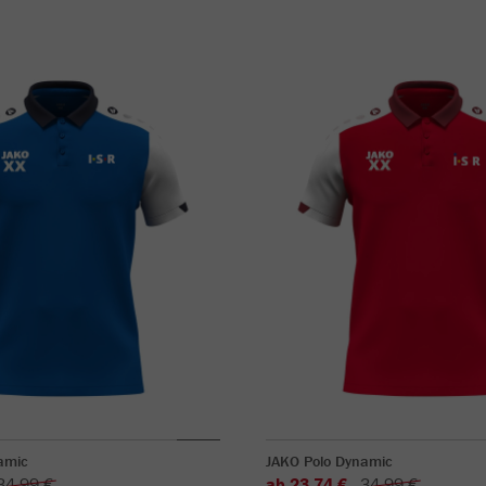
amic
JAKO Polo Dynamic
34,99 €
ab 23,74 €
34,99 €