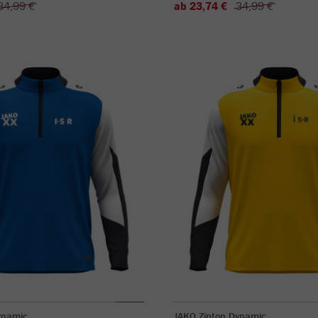
34,99 €
ab 23,74 €
34,99 €
ynamic
JAKO Ziptop Dynamic