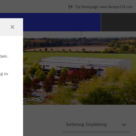
Zur Homepage: www.fairsport24.com
deln.
ng
zu