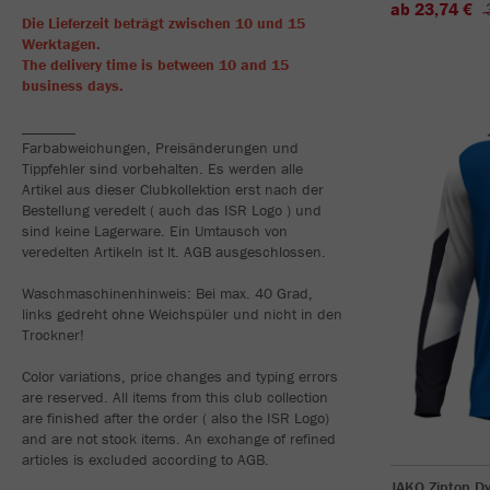
ab 23,74 €
Die Lieferzeit beträgt zwischen 10 und 15
Werktagen.
The delivery time is between 10 and 15
business days.
_______
Farbabweichungen, Preisänderungen und
Tippfehler sind vorbehalten. Es werden alle
Artikel aus dieser Clubkollektion erst nach der
Bestellung veredelt ( auch das ISR Logo ) und
sind keine Lagerware. Ein Umtausch von
veredelten Artikeln ist lt. AGB ausgeschlossen.
Waschmaschinenhinweis: Bei max. 40 Grad,
links gedreht ohne Weichspüler und nicht in den
Trockner!
Color variations, price changes and typing errors
are reserved. All items from this club collection
are finished after the order ( also the ISR Logo)
and are not stock items. An exchange of refined
articles is excluded according to AGB.
JAKO Ziptop D