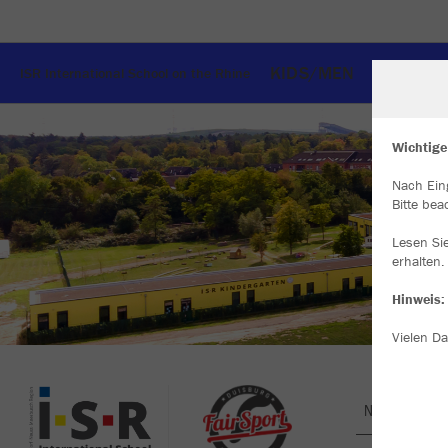
KIDS/MEN
WOMEN
ISR International School on the Rhine
Wichtige
Nach Ein
W
Bitte bea
Du
an
Lesen Si
Co
erhalten.
Hinweis:
Vielen Da
Nachhaltig