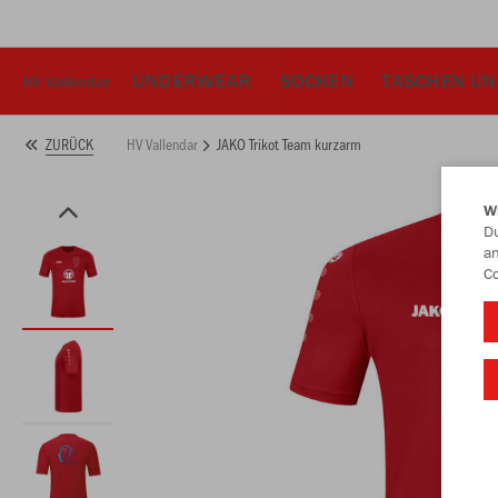
UNDERWEAR
SOCKEN
TASCHEN UN
HV Vallendar
HV Vallendar
JAKO Trikot Team kurzarm
ZURÜCK
W
Du
an
Co