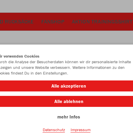
D RUCKSÄCKE
FANSHOP
AKTION TRAININGSSHIRT
ir verwenden Cookies
JAK
rch die Analyse der Besucherdaten können wir dir personalisierte Inhalte
zeigen und unsere Website verbessern. Weitere Informationen zu den
okies findest Du in den Einstellungen.
Alle akzeptieren
Einzelau
Alle ablehnen
mehr Infos
Kinder (21,
104
11
Datenschutz
Impressum