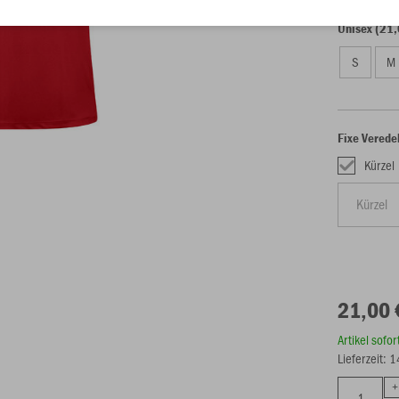
Unisex (21,
S
M
Fixe Verede
Kürzel
21,00 
Artikel sofo
Lieferzeit: 