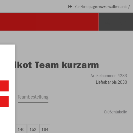
Zur Homepage: www.hvvallendar.de/
O
Trikot Team kurzarm
Artikelnummer:
4233
Lieferbar bis 2030
ftrag
Teambestellung
Größentabelle
00 €)
6
128
140
152
164