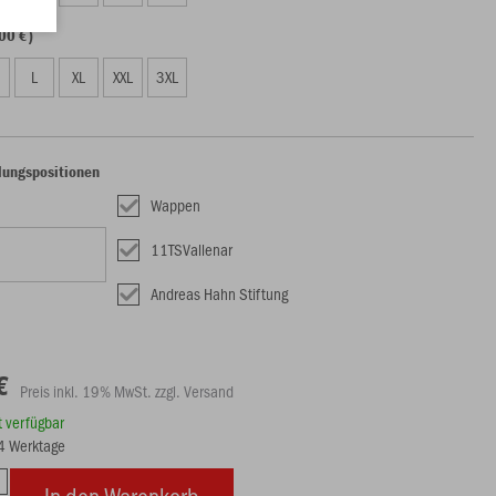
00 €)
L
XL
XXL
3XL
lungspositionen
Wappen
11TSVallenar
Andreas Hahn Stiftung
€
Preis inkl. 19% MwSt. zzgl. Versand
rt verfügbar
14 Werktage
In den Warenkorb