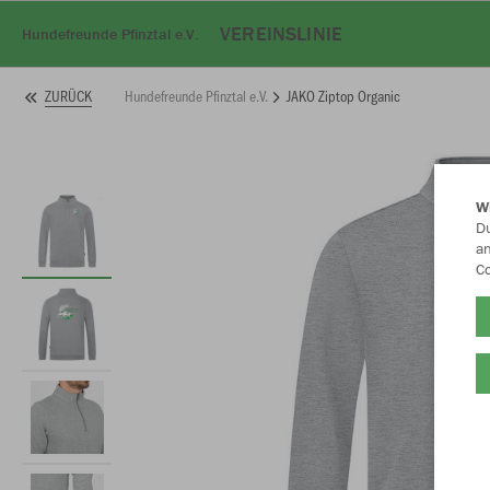
VEREINSLINIE
Hundefreunde Pfinztal e.V.
Hundefreunde Pfinztal e.V.
JAKO Ziptop Organic
ZURÜCK
W
Du
an
Co