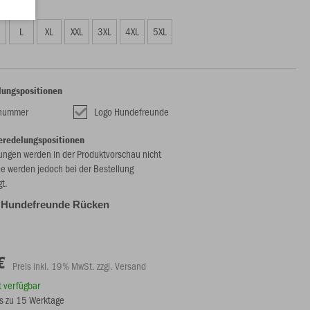
09 €)
L
XL
XXL
3XL
4XL
5XL
lungspositionen
lnummer
Logo Hundefreunde
eredelungspositionen
ungen werden in der Produktvorschau nicht
ie werden jedoch bei der Bestellung
gt.
 Hundefreunde Rücken
€
Preis inkl. 19% MwSt. zzgl. Versand
rt verfügbar
bis zu 15 Werktage