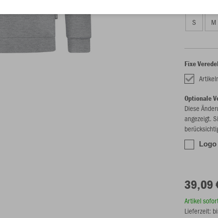
Unisex (39,
S
M
Fixe Verede
Artike
Optionale V
Diese Änder
angezeigt. S
berücksichti
Logo
39,09 
Artikel sofo
Lieferzeit: 