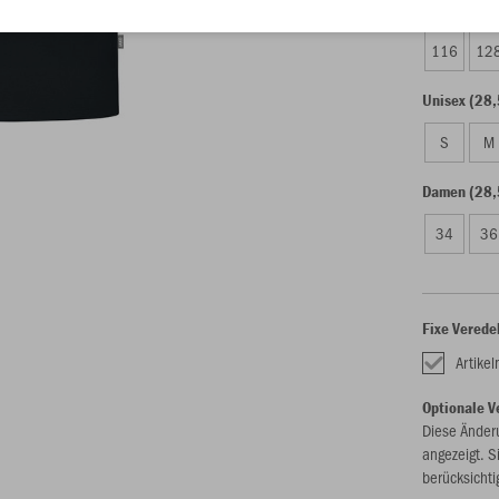
Kinder (25,
116
12
Unisex (28,
S
M
Damen (28,
34
36
Fixe Verede
Artike
Optionale V
Diese Änder
angezeigt. S
berücksichti