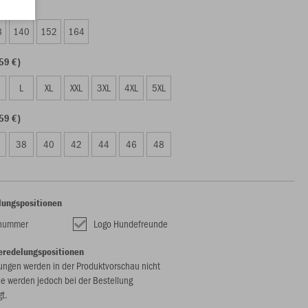
09 €)
8
140
152
164
59 €)
L
XL
XXL
3XL
4XL
5XL
59 €)
38
40
42
44
46
48
lungspositionen
lnummer
Logo Hundefreunde
eredelungspositionen
ungen werden in der Produktvorschau nicht
ie werden jedoch bei der Bestellung
gt.