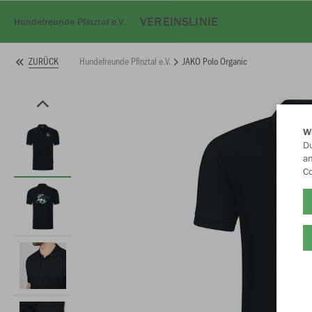
VEREINSLINIE
Hundefreunde Pfinztal e.V.
Hundefreunde Pfinztal e.V.
JAKO Polo Organic
ZURÜCK
W
Du
an
Co