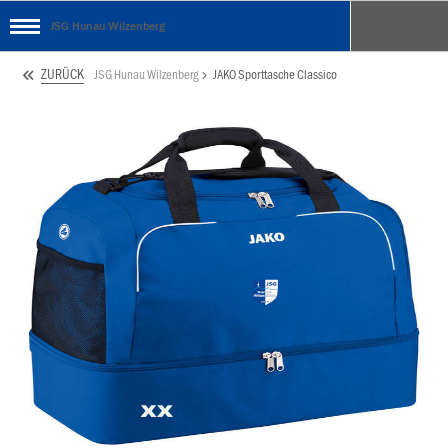
JSG Hunau Wilzenberg
ZURÜCK
JSG Hunau Wilzenberg
JAKO Sporttasche Classico