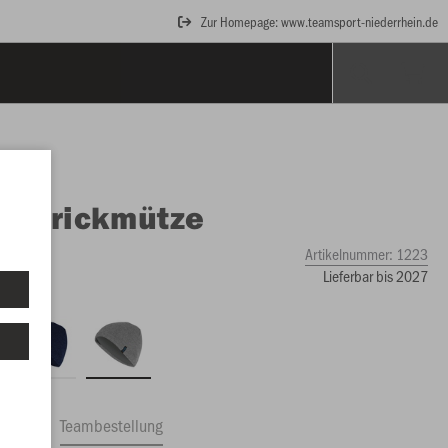
Zur Homepage: www.teamsport-niederrhein.de
O
Strickmütze
Artikelnummer:
1223
Lieferbar bis 2027
ftrag
Teambestellung