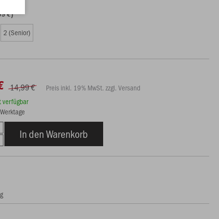
99 €)
2 (Senior)
€
14,99 €
Preis inkl. 19% MwSt. zzgl. Versand
rt verfügbar
3 Werktage
In den Warenkorb
ng