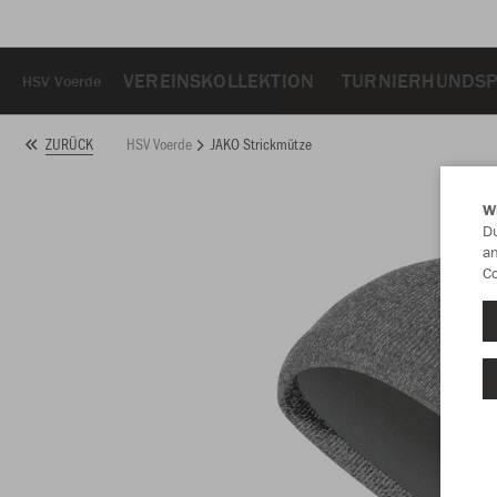
VEREINSKOLLEKTION
TURNIERHUNDS
HSV Voerde
HSV Voerde
JAKO Strickmütze
ZURÜCK
W
Du
an
Co