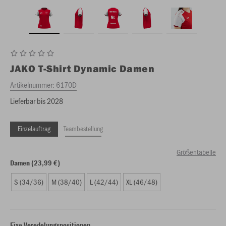
JAKO
T-Shirt Dynamic Damen
Artikelnummer:
6170D
Lieferbar bis 2028
Einzelauftrag
Teambestellung
Größentabelle
Damen (23,99 €)
S (34/36)
M (38/40)
L (42/44)
XL (46/48)
Fixe Veredelungspositionen