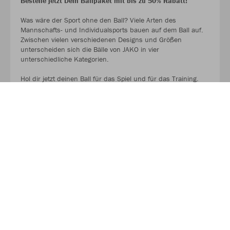
Bestelle jetzt Dein Ballpaket mit bis zu 50% Rabatt!
Was wäre der Sport ohne den Ball? Viele Arten des
Mannschafts- und Individualsports bauen auf dem Ball auf.
Zwischen vielen verschiedenen Designs und Größen
unterscheiden sich die Bälle von JAKO in vier
unterschiedliche Kategorien.
Hol dir jetzt deinen Ball für das Spiel und für das Training.
AUF GEHT ES ZU DEN BALLPAKETEN!