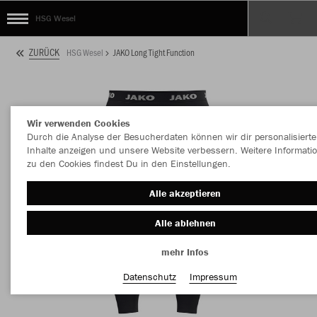
HSG Wesel
ZURÜCK
HSG Wesel
JAKO Long Tight Function
Wir verwenden Cookies
Durch die Analyse der Besucherdaten können wir dir personalisierte
Inhalte anzeigen und unsere Website verbessern. Weitere Informati
zu den Cookies findest Du in den Einstellungen.
Alle akzeptieren
Alle ablehnen
mehr Infos
Datenschutz
Impressum