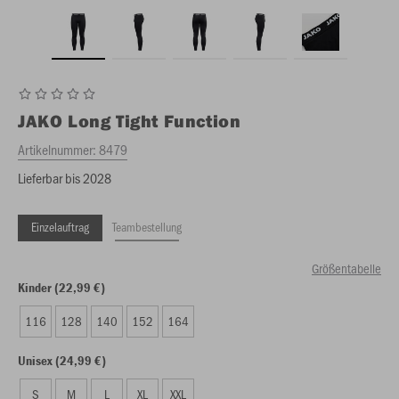
JAKO
Long Tight Function
Artikelnummer:
8479
Lieferbar bis 2028
Einzelauftrag
Teambestellung
Größentabelle
Kinder (22,99 €)
116
128
140
152
164
Unisex (24,99 €)
S
M
L
XL
XXL