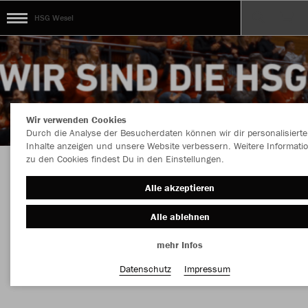
HSG Wesel
Wir verwenden Cookies
Durch die Analyse der Besucherdaten können wir dir personalisierte
Inhalte anzeigen und unsere Website verbessern. Weitere Informati
zu den Cookies findest Du in den Einstellungen.
HSG Wesel Kollektion Dein individuelles HSG
Alle akzeptieren
Wesel Outfit!
Alle ablehnen
mehr Infos
Nachhaltig
Farbe
Datenschutz
Impressum