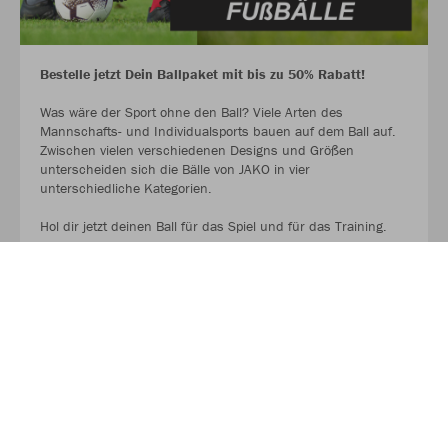
Bestelle jetzt Dein Ballpaket mit bis zu 50% Rabatt!
Was wäre der Sport ohne den Ball? Viele Arten des
Mannschafts- und Individualsports bauen auf dem Ball auf.
Zwischen vielen verschiedenen Designs und Größen
unterscheiden sich die Bälle von JAKO in vier
unterschiedliche Kategorien.
Hol dir jetzt deinen Ball für das Spiel und für das Training.
AUF GEHT ES ZU DEN BALLPAKETEN!