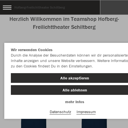
Hofberg-Freilichttheater Schiltberg
Herzlich Willkommen im Teamshop Hofberg-
Freilichttheater Schiltberg
Wir verwenden Cookies
Nachhaltig
Farbe
Durch die Analyse der Besucherdaten können wir dir personalisierte
Inhalte anzeigen und unsere Website verbessern. Weitere Informati
zu den Cookies findest Du in den Einstellungen.
Alle akzeptieren
Alle ablehnen
mehr Infos
Datenschutz
Impressum