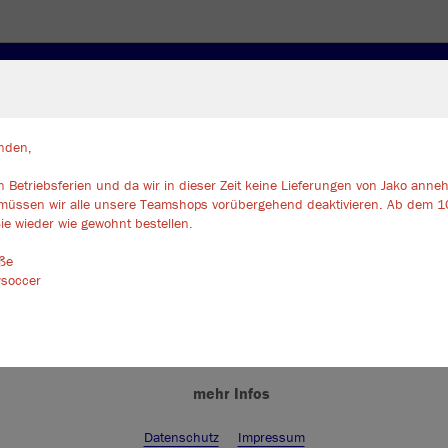
SÄCKE
UNTERWÄSCHE
TORWART
FANS
ZUB
Farbe
nden,
 Betriebsferien und da wir in dieser Zeit keine Lieferungen von Jako ann
ir verwenden Cookies
müssen wir alle unsere Teamshops vorübergehend deaktivieren. Ab dem 1
rch die Analyse der Besucherdaten können wir dir personalisierte Inhalte
ie wieder wie gewohnt bestellen.
zeigen und unsere Website verbessern. Weitere Informationen zu den
okies findest Du in den Einstellungen.
üße
ysoccer
Alle akzeptieren
Alle ablehnen
mehr Infos
Datenschutz
Impressum