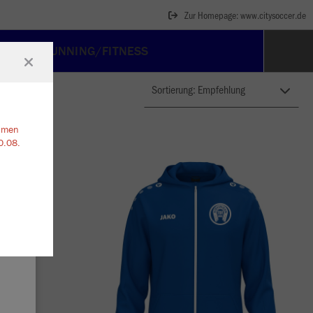
Zur Homepage: www.citysoccer.de
EHÖR
RUNNING/FITNESS
ehmen
0.08.