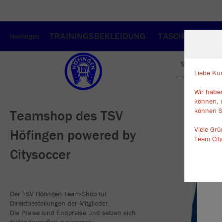
TRAININGSBEKLEIDUNG
TASCHEN/RUCK
Hoefingen
Nachhaltig
Liebe Ku
Wir haben
W
können, 
Du
können S
Teamshop des TSV
an
Co
Viele Gr
Höfingen powered by
Team Cit
Citysoccer
Der TSV Höfingen Team-Shop für
Direktbestellungen der Mitglieder.
Die Preise sind Endpreise und setzen sich
folgendermaßen zusammen: