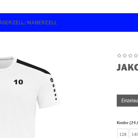
LÄSERZELL/MABERZELL
JAK
Einzelau
Kinder (24,
128
14