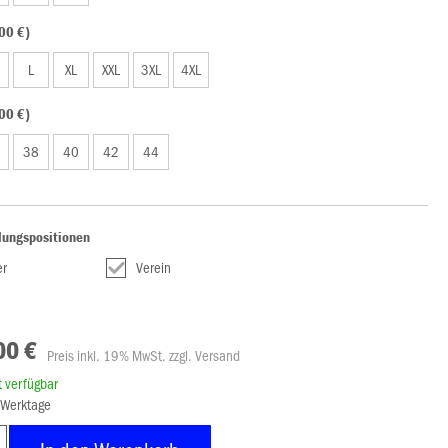
00 €)
L
XL
XXL
3XL
4XL
00 €)
38
40
42
44
lungspositionen
r
Verein
00 €
Preis inkl. 19% MwSt. zzgl. Versand
rt verfügbar
8 Werktage