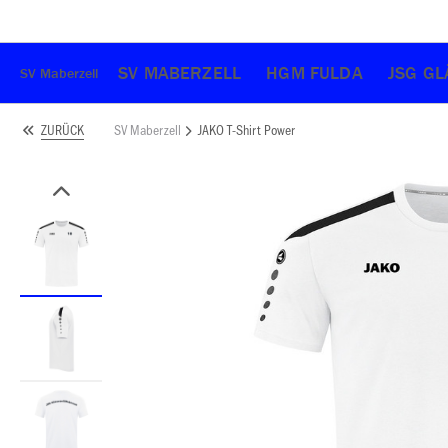
SV MABERZELL
HGM FULDA
JSG G
SV Maberzell
SV Maberzell
JAKO T-Shirt Power
ZURÜCK