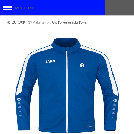
SV Maberzell
ZURÜCK
SV Maberzell
JAKO Polyesterjacke Power