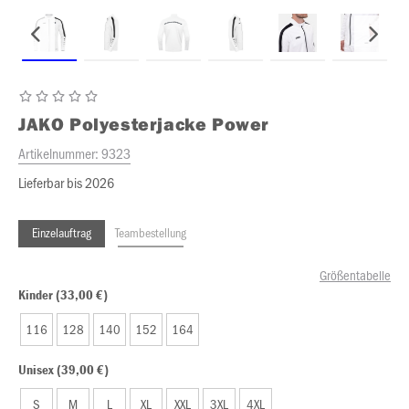
JAKO
Polyesterjacke Power
Artikelnummer:
9323
Lieferbar bis 2026
Einzelauftrag
Teambestellung
Größentabelle
Kinder (33,00 €)
116
128
140
152
164
Unisex (39,00 €)
S
M
L
XL
XXL
3XL
4XL