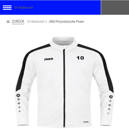
SV Maberzell
ZURÜCK
SV Maberzell
JAKO Polyesterjacke Power