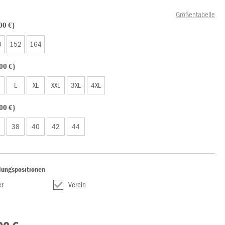
Größentabelle
00 €)
0
152
164
00 €)
L
XL
XXL
3XL
4XL
00 €)
38
40
42
44
lungspositionen
r
Verein