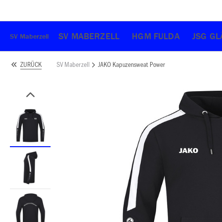
SV MABERZELL
HGM FULDA
JSG G
SV Maberzell
SV Maberzell
JAKO Kapuzensweat Power
ZURÜCK