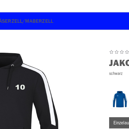
LÄSERZELL/MABERZELL
JAK
schwarz
Einzelau