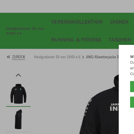
VEREINSKOLLEKTION
JACKEN
Heidgrabener SV von
1949 e.V.
RUNNING & FITNESS
TASCHEN
Heidgrabener SV von 1949 e.V.
JAKO Allwetterjacke Team 2.0
ZURÜCK
W
Du
an
Co