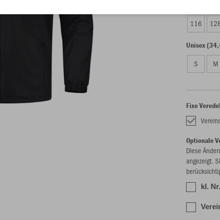
Kinder (30,
116
12
Unisex (34,
S
M
Fixe Verede
Verei
Optionale V
Diese Änder
angezeigt. S
berücksichti
kl. N
Verei