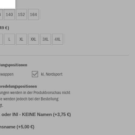
99 €)
8
140
152
164
49 €)
L
XL
XXL
3XL
4XL
lungspositionen
nswappen
kl. Nordsport
eredelungspositionen
ungen werden in der Produktvorschau nicht
ie werden jedoch bei der Bestellung
gt.
r. oder INI - KEINE Namen (+3,75 €)
nsname (+5,00 €)