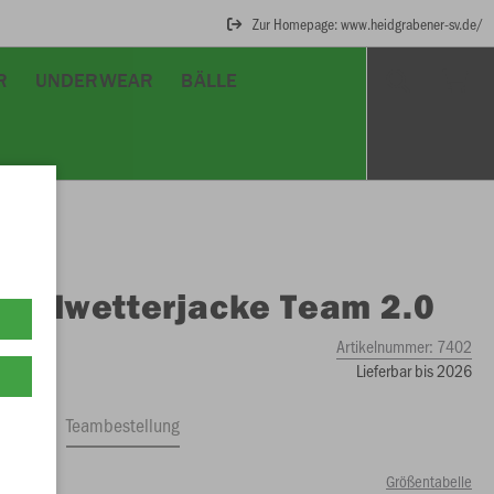
Zur Homepage: www.heidgrabener-sv.de/
R
UNDERWEAR
BÄLLE
O
Allwetterjacke Team 2.0
Artikelnummer:
7402
Lieferbar bis 2026
ftrag
Teambestellung
Größentabelle