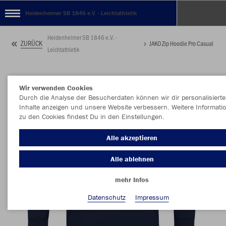
Heidenheimer SB 1846 e.V. - Leichtathletik
Heidenheimer SB 1846 e.V. -
ZURÜCK
JAKO Zip Hoodie Pro Casual
Leichtathletik
Wir verwenden Cookies
Durch die Analyse der Besucherdaten können wir dir personalisierte
Inhalte anzeigen und unsere Website verbessern. Weitere Informati
zu den Cookies findest Du in den Einstellungen.
Alle akzeptieren
Alle ablehnen
mehr Infos
Datenschutz
Impressum