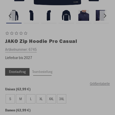
JAKO
Zip Hoodie Pro Casual
Artikelnummer:
6745
Lieferbar bis 2027
Einzelauftrag
Teambestellung
Größentabelle
Unisex (62,99 €)
S
M
L
XL
XXL
3XL
Damen (62,99 €)