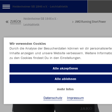
Heidenheimer SB 1846 e.V. - Leichtathletik
Heidenheimer SB 1846 e.V. -
ZURÜCK
JAKO Running Short Power
Leichtathletik
Wir verwenden Cookies
Durch die Analyse der Besucherdaten können wir dir personalisierte
Inhalte anzeigen und unsere Website verbessern. Weitere Informati
zu den Cookies findest Du in den Einstellungen.
Alle akzeptieren
Alle ablehnen
mehr Infos
Datenschutz
Impressum