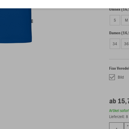
Unisex (16,
S
M
Damen (16,
34
36
Fixe Verede
Bild
ab 15,
Artikel sofo
Lieferzeit: 