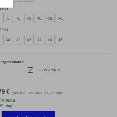
99 €)
L
XL
XXL
3XL
4XL
5XL
99 €)
38
40
42
44
46
48
lungspositionen
HC GONSENHEIM
79 €
Preis inkl. 19% MwSt. zzgl. Versand
rt verfügbar
8 Werktage