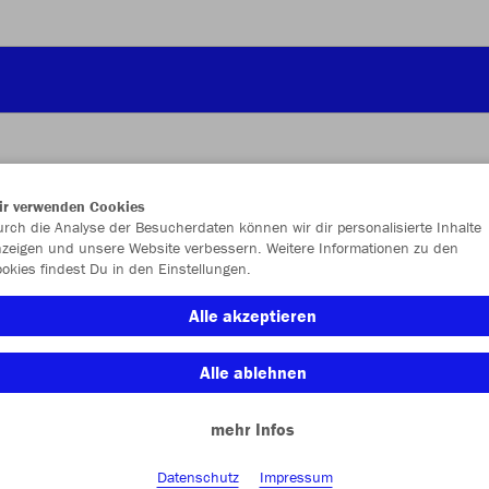
ir verwenden Cookies
JAK
rch die Analyse der Besucherdaten können wir dir personalisierte Inhalte
zeigen und unsere Website verbessern. Weitere Informationen zu den
okies findest Du in den Einstellungen.
Alle akzeptieren
Einzelau
Alle ablehnen
mehr Infos
Kinder (15,
116
12
Datenschutz
Impressum