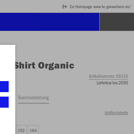
Zur Homepage: www.hc-gonsenheim.de/
O
T-Shirt Organic
Artikelnummer:
C6120
Lieferbar bis 2030
ftrag
Teambestellung
Größentabelle
79 €)
8
140
152
164