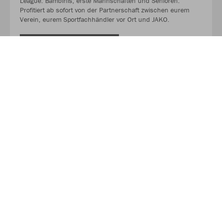
League. Bambinis, erste Mannschaften und Senioren.
Profitiert ab sofort von der Partnerschaft zwischen eurem
Verein, eurem Sportfachhändler vor Ort und JAKO.
MEHR LESEN
Über JAKO
Aus der Garage zum führenden Teamsport-Ausrüster. Die
Erfolgsgeschichte von JAKO beginnt 1989 und dauert bis
heute an. Seit der Gründung ist es das Ziel von JAKO, der
optimale Partner für alle Teams zu sein. In Deutschland,