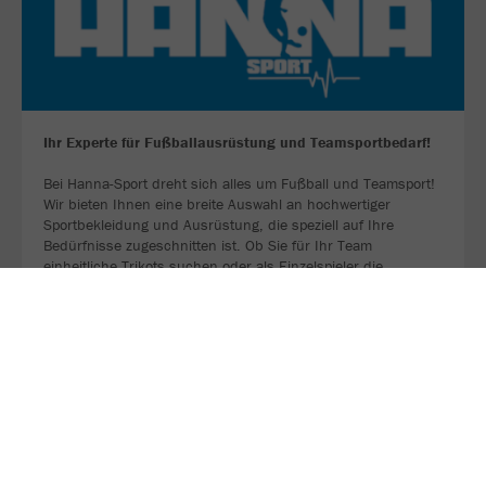
Ihr Experte für Fußballausrüstung und Teamsportbedarf!
Bei Hanna-Sport dreht sich alles um Fußball und Teamsport!
Wir bieten Ihnen eine breite Auswahl an hochwertiger
Sportbekleidung und Ausrüstung, die speziell auf Ihre
Bedürfnisse zugeschnitten ist. Ob Sie für Ihr Team
einheitliche Trikots suchen oder als Einzelspieler die
perfekten Fußballschuhe benötigen – bei uns sind Sie
richtig!
ZU UNSERER WEBSEITE