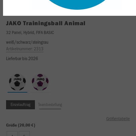
JAKO
Trainingsball Animal
32 Panel, Hybrid, FIFA BASIC
weiß/schwarz/steingrau
Artikelnummer:
2313
Lieferbar bis 2026
Einzelauftrag
Teambestellung
Größentabelle
Größe (20,00 €)