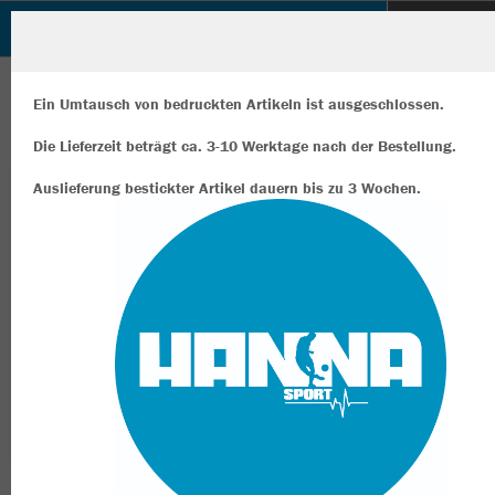
Hanna Sport Shop
ZURÜCK
Hanna Sport Shop
JAKO Trainingsball Animal
Ein Umtausch von bedruckten Artikeln ist ausgeschlossen.
Die Lieferzeit beträgt ca. 3-10 Werktage nach der Bestellung.
Auslieferung bestickter Artikel dauern bis zu 3 Wochen.
Wir verwenden Cookies
Durch die Analyse der Besucherdaten können wir dir personalisierte
Inhalte anzeigen und unsere Website verbessern. Weitere Informati
zu den Cookies findest Du in den Einstellungen.
Alle akzeptieren
Alle ablehnen
mehr Infos
Datenschutz
Impressum